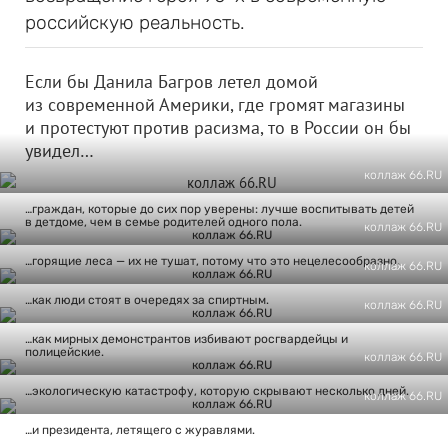
российскую реальность.
Если бы Данила Багров летел домой
из современной Америки, где громят магазины
и протестуют против расизма, то в России он бы
увидел…
коллаж 66.RU
…граждан, которые до сих пор уверены: лучше воспитывать детей
в детдоме, чем в семье родителей одного пола.
коллаж 66.RU
…горящие леса — их не тушат, потому что это нецелесообразно.
коллаж 66.RU
…как люди стоят в очередях за спиртным.
коллаж 66.RU
…как мирных демонстрантов избивают росгвардейцы и
полицейские.
коллаж 66.RU
…экологическую катастрофу, которую скрывают несколько дней.
коллаж 66.RU
…и президента, летящего с журавлями.