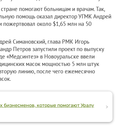
стране помогают больницам и врачам. Так,
ельную помощь оказал директор УГМК Андрей
и пожертвовал около $1,65 млн на 50
дрей Симановский, глава РМК Игорь
андр Петров запустили проект по выпуску
оде «Медсинтез» в Новоуральске ввели
едицинских масок мощностью 5 млн штук
 вторую линию, после чего ежемесячно
асок.
х бизнесменов, которые помогают Уралу
>