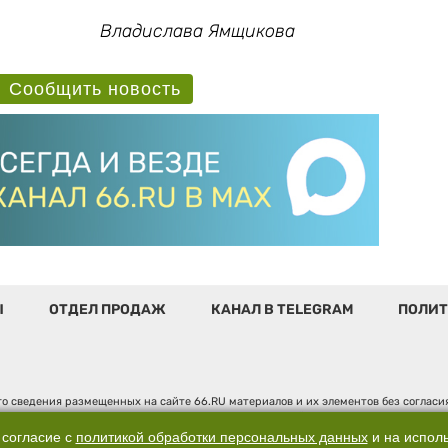
Владислава Ямщикова
Сообщить новость
Ы
ОТДЕЛ ПРОДАЖ
КАНАЛ В TELEGRAM
ПОЛИТ
о сведения размещенных на сайте 66.RU материалов и их элементов без соглас
 по надзору в сфере связи, информационных технологий и массовых коммуникаци
". Юридический адрес: 620014, Свердловская обл., г. Екатеринбург, ул. Бориса 
 согласие с
политикой обработки персональных данных
и на испол
д. 3, оф. 7015, +7 (343) 288-50-66 info@news.66.ru Главный редактор: Шлыков Д.В.