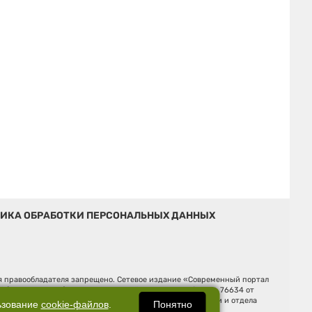
ИКА ОБРАБОТКИ ПЕРСОНАЛЬНЫХ ДАННЫХ
ия правообладателя запрещено. Сетевое издание «Современный портал
й (Роскомнадзор). Регистрационный номер ЭЛ № ФС 77 - 76634 от
Ельцина, строение 3, оф. 7015 Фактический адрес редакции и отдела
Понятно
ьзование
cookie-файлов
.