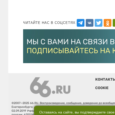
ЧИТАЙТЕ НАС В СОЦСЕТЯХ:
КОНТАКТ
COOKIE
©2007—2025 66.RU. Воспроизведение, сообщение, доведение до всеобщег
Екатеринбурга — «66.ru» (18+) зарегистрировано Федеральной службой
02.09.2019 Учредитель: Общество с ограниченной ответственностью "66.ру
Оставаясь на сайте, вы подтверждаете свое
продаж: 620014, Свердловская обл., г. Екатеринбург, ул. Бориса Ельцина, 