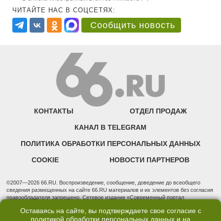
ЧИТАЙТЕ НАС В СОЦСЕТЯХ:
Сообщить новость
КОНТАКТЫ
ОТДЕЛ ПРОДАЖ
КАНАЛ В TELEGRAM
ПОЛИТИКА ОБРАБОТКИ ПЕРСОНАЛЬНЫХ ДАННЫХ
COOKIE
НОВОСТИ ПАРТНЕРОВ
©2007—2026 66.RU. Воспроизведение, сообщение, доведение до всеобщего
сведения размещенных на сайте 66.RU материалов и их элементов без согласия
правообладателя запрещено. Сетевое издание «Современный портал
Екатеринбурга — «66.ru» (18+) зарегистрировано Федеральной службой по
Оставаясь на сайте, вы подтверждаете свое согласие с
надзору в сфере связи, информационных технологий и массовых коммуникаций
политикой обработки персональных данных
и на
(Роскомнадзор). Регистрационный номер ЭЛ № ФС 77 - 76634 от 02.09.2019