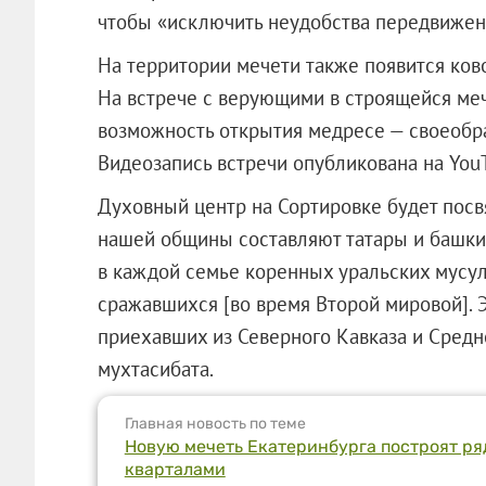
чтобы «исключить неудобства передвижен
На территории мечети также появится ково
На встрече с верующими в строящейся ме
возможность открытия медресе — своеобра
Видеозапись встречи опубликована на You
Духовный центр на Сортировке будет посв
нашей общины составляют татары и башки
в каждой семье коренных уральских мусуль
сражавшихся [во время Второй мировой]. 
приехавших из Северного Кавказа и Средне
мухтасибата.
Главная новость по теме
Новую мечеть Екатеринбурга построят ря
кварталами