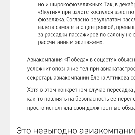
но и широкофюзеляжных. Так, в декаб
«Якутия» при взлете коснулся взлетн
фюзеляжа. Согласно результатам расс
взлета самолета с центровкой, превы
за рассадки пассажиров по салону не 
рассчитанным экипажем».
Авиакомпания «Победа» в соцсетях объясня
усложнит опознание тел при авиакатастроф
секретарь авиакомпании Елена Аттикова с
Хотя в этом конкретном случае пересадка 
как-то повлиять на безопасность ее перел
просто исполняла свои должностные обяза
Это невыгодно авиакомпани