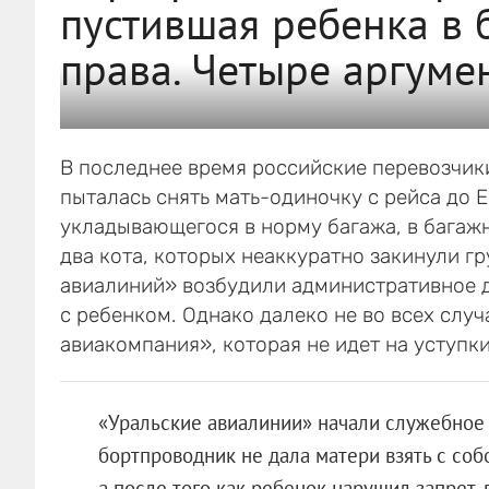
пустившая ребенка в 
права. Четыре аргуме
В последнее время российские перевозчик
пыталась снять мать-одиночку с рейса до Е
укладывающегося в норму багажа, в багаж
два кота, которых неаккуратно закинули г
авиалиний» возбудили административное де
с ребенком. Однако далеко не во всех слу
авиакомпания», которая не идет на уступки
«Уральские авиалинии» начали служебное 
бортпроводник не дала матери взять с соб
а после того как ребенок нарушил запрет,