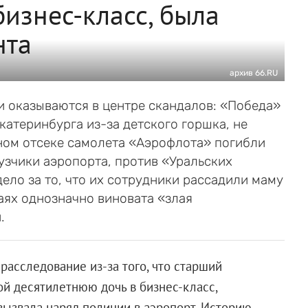
бизнес-класс, была
нта
архив 66.RU
и оказываются в центре скандалов: «Победа»
катеринбурга из-за детского горшка, не
ном отсеке самолета «Аэрофлота» погибли
рузчики аэропорта, против «Уральских
ло за то, что их сотрудники рассадили маму
чаях однозначно виновата «злая
.
расследование из-за того, что старший
ой десятилетнюю дочь в бизнес-класс,
 вызвала наряд полиции в аэропорт. Историю