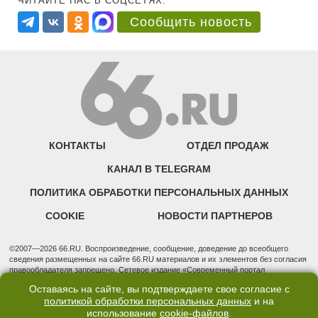
ЧИТАЙТЕ НАС В СОЦСЕТЯХ:
Сообщить новость
КОНТАКТЫ
ОТДЕЛ ПРОДАЖ
КАНАЛ В TELEGRAM
ПОЛИТИКА ОБРАБОТКИ ПЕРСОНАЛЬНЫХ ДАННЫХ
COOKIE
НОВОСТИ ПАРТНЕРОВ
©2007—2026 66.RU. Воспроизведение, сообщение, доведение до всеобщего
сведения размещенных на сайте 66.RU материалов и их элементов без согласия
правообладателя запрещено. Сетевое издание «Современный портал
Екатеринбурга — «66.ru» (18+) зарегистрировано Федеральной службой по
Оставаясь на сайте, вы подтверждаете свое согласие с
надзору в сфере связи, информационных технологий и массовых коммуникаций
политикой обработки персональных данных
и на
(Роскомнадзор). Регистрационный номер ЭЛ № ФС 77 - 76634 от 02.09.2019
использование
cookie-файлов
.
Учредитель: Общество с ограниченной ответственностью "66.ру". Юридический