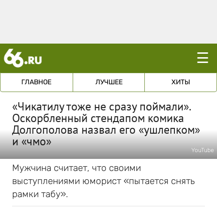
☰
ГЛАВНОЕ
ЛУЧШЕЕ
ХИТЫ
«Чикатилу тоже не сразу поймали».
Оскорбленный стендапом комика
Долгополова назвал его «ушлепком»
и «чмо»
YouTube
Мужчина считает, что своими
выступлениями юморист «пытается снять
рамки табу».