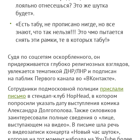
лояльно отнесешься? Это же шутка
будет».
«Есть табу, не прописано нигде, но все
знают, что так нельзя!!! Это чмо пытается
снять эти рамки, те в которых табу!»
Судя по соцсетям оскорбленного, он
придерживается глубоко религиозных взглядов,
увлекается тематикой ДНР/ЛНР и подписан
на паблик Первого канала во «ВКонтакте».
Сотрудники подмосковной полиции
прислали
письмо
в стендап-клуб HopHead, в котором
попросили указать дату выступления комика
Александра Долгополова. Также силовиков
заинтересовали полные сведения о «лице,
выступающем на видео». В письме шла речь
о видеозаписи концерта «Новый час шуток»,
которая на тот момент набрала на YouTube более