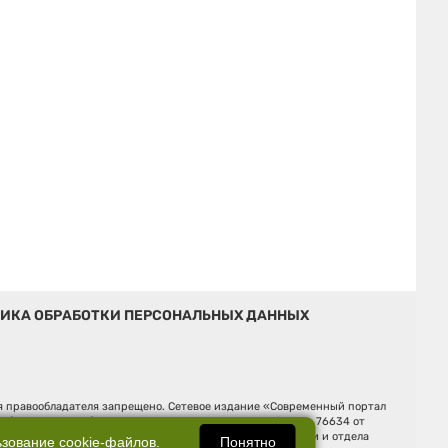
ИКА ОБРАБОТКИ ПЕРСОНАЛЬНЫХ ДАННЫХ
ия правообладателя запрещено. Сетевое издание «Современный портал
й (Роскомнадзор). Регистрационный номер ЭЛ № ФС 77 - 76634 от
Ельцина, строение 3, оф. 7015 Фактический адрес редакции и отдела
Понятно
ьзование
cookie-файлов
.