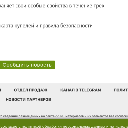
аняет свои особые свойства в течение трех
 карта купелей и правила безопасности —
Сообщить новость
Ы
ОТДЕЛ ПРОДАЖ
КАНАЛ В TELEGRAM
ПОЛИТ
НОВОСТИ ПАРТНЕРОВ
о сведения размещенных на сайте 66.RU материалов и их элементов без соглас
 по надзору в сфере связи, информационных технологий и массовых коммуникаци
". Юридический адрес: 620014, Свердловская обл., г. Екатеринбург, ул. Бориса 
 согласие с
политикой обработки персональных данных
и на испол