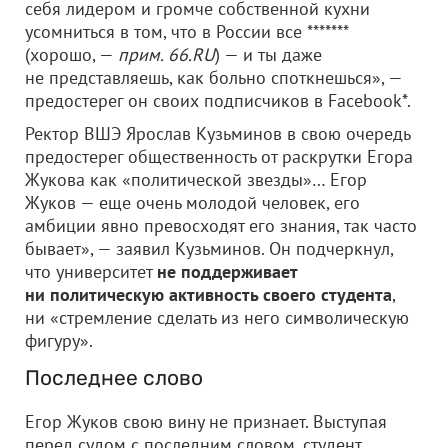
себя лидером и громче собственной кухни
усомниться в том, что в России все *******
(хорошо, —
прим. 66.RU
) — и ты даже
не представляешь, как больно споткнешься», —
предостерег он своих подписчиков в Facebook*.
Ректор ВШЭ Ярослав Кузьминов в свою очередь
предостерег общественность от раскрутки Егора
Жукова как «политической звезды»… Егор
Жуков — еще очень молодой человек, его
амбиции явно превосходят его знания, так часто
бывает», — заявил Кузьминов. Он подчеркнул,
что университет
не поддерживает
ни политическую активность своего студента
,
ни «стремление сделать из него символическую
фигуру».
Последнее слово
Егор Жуков свою вину не признает. Выступая
перед судом с последним словом, студент