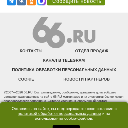
Сообщить новость
КОНТАКТЫ
ОТДЕЛ ПРОДАЖ
КАНАЛ В TELEGRAM
ПОЛИТИКА ОБРАБОТКИ ПЕРСОНАЛЬНЫХ ДАННЫХ
COOKIE
НОВОСТИ ПАРТНЕРОВ
©2007—2026 66.RU. Воспроизведение, сообщение, доведение до всеобщего
сведения размещенных на сайте 66.RU материалов и их элементов без согласия
правообладателя запрещено. Сетевое издание «Современный портал
Екатеринбурга — «66.ru» (18+) зарегистрировано Федеральной службой по
Оставаясь на сайте, вы подтверждаете свое согласие с
надзору в сфере связи, информационных технологий и массовых коммуникаций
политикой обработки персональных данных
и на
(Роскомнадзор). Регистрационный номер ЭЛ № ФС 77 - 76634 от 02.09.2019
использование
cookie-файлов
.
Учредитель: Общество с ограниченной ответственностью "66.ру". Юридический
адрес: 620014, Свердловская обл., г. Екатеринбург, ул. Бориса Ельцина, строение
3, оф. 7015 Фактический адрес редакции и отдела продаж: 620014, Свердловская