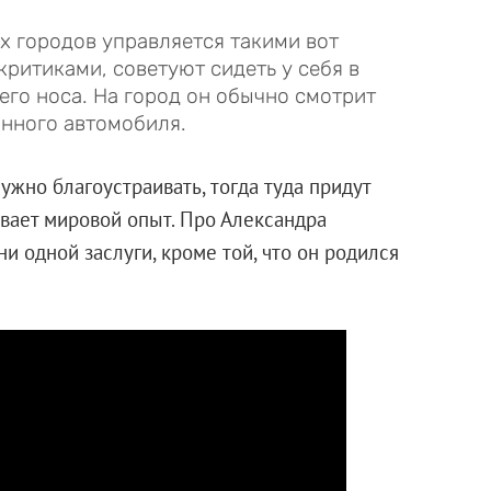
х городов управляется такими вот
критиками, советуют сидеть у себя в
оего носа. На город он обычно смотрит
анного автомобиля.
нужно благоустраивать, тогда туда придут
ывает мировой опыт. Про Александра
ни одной заслуги, кроме той, что он родился