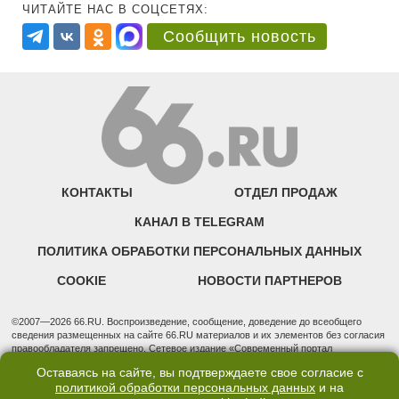
ЧИТАЙТЕ НАС В СОЦСЕТЯХ:
Сообщить новость
КОНТАКТЫ
ОТДЕЛ ПРОДАЖ
КАНАЛ В TELEGRAM
ПОЛИТИКА ОБРАБОТКИ ПЕРСОНАЛЬНЫХ ДАННЫХ
COOKIE
НОВОСТИ ПАРТНЕРОВ
©2007—2026 66.RU. Воспроизведение, сообщение, доведение до всеобщего
сведения размещенных на сайте 66.RU материалов и их элементов без согласия
правообладателя запрещено. Сетевое издание «Современный портал
Екатеринбурга — «66.ru» (18+) зарегистрировано Федеральной службой по
Оставаясь на сайте, вы подтверждаете свое согласие с
надзору в сфере связи, информационных технологий и массовых коммуникаций
политикой обработки персональных данных
и на
(Роскомнадзор). Регистрационный номер ЭЛ № ФС 77 - 76634 от 02.09.2019