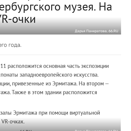
ербургского музея. На
VR-очки
Дарья Панкратова, 66.RU
го года.
 11 расположится основная часть экспозиции
спонаты западноевропейского искусства.
ции, привезенные из Эрмитажа. На втором —
тажа. Также в этом здании расположится
е залы Эрмитажа при помощи виртуальной
 VR-очках.