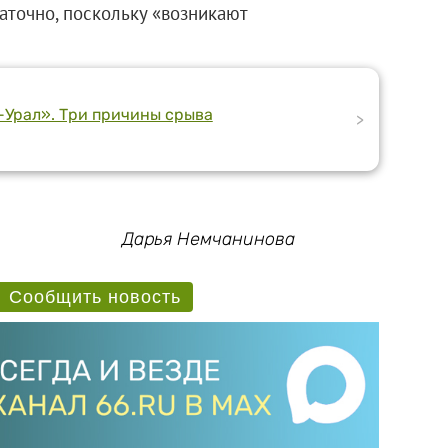
аточно, поскольку «возникают
-Урал». Три причины срыва
>
Дарья Немчанинова
Сообщить новость