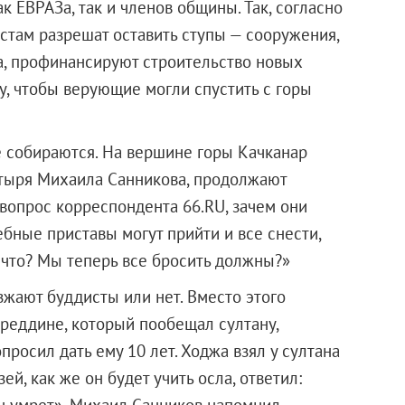
к ЕВРАЗа, так и членов общины. Так, согласно
стам разрешат оставить ступы — сооружения,
, профинансируют строительство новых
у, чтобы верующие могли спустить с горы
е собираются. На вершине горы Качканар
тыря Михаила Санникова, продолжают
вопрос корреспондента 66.RU, зачем они
ебные приставы могут прийти и все снести,
 что? Мы теперь все бросить должны?»
зжают буддисты или нет. Вместо этого
среддине, который пообещал султану,
опросил дать ему 10 лет. Ходжа взял у султана
ей, как же он будет учить осла, ответил:
ан умрет». Михаил Санников напомнил,