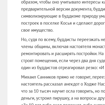
образом, чтобы оно учитывало интересы ка
предварительной версии документа, будди
символизирующие в буддизме природу ума
построек в поселке Косья и сделают дорог
свое имущество.
Но, судя по всему, буддисты переезжать н
члены общины, включая настоятеля монас
ремонтировать и расширять постройки. На 
строят помещения, если через два дня суд
один из буддистов отреагировал резко: «И
Михаил Санников прямо не говорит, перее
настоятель рассказал анекдот о Ходже На
что за 10 тысяч научит осла говорить, но п
деньги, устроил пирушку, а на вопросы друз
«За 10 лет либо осел подохнет, либо султ