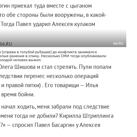
ргин приехал туда вместе с цыганом
то обе стороны были вооружены, в какой-
 Тогда Павел ударил Алексея кулаком
66.RU
 (справа в голубой рубашке) до конфликта занимался
елые ранения в спину. Несколько СМИ тогда опубликовали
молодой человек выжил.
Олега Шишова и стал стрелять. Пули попали
следствии перенес несколько операций
и правой пятки) . Его товарищи — Илья
 время бойни.
о начал ходить, меня забрали под следствие
ы меня тогда не добили? Кирилла Штриплинга
к?» — спросил Павел Басаргин у Алексея