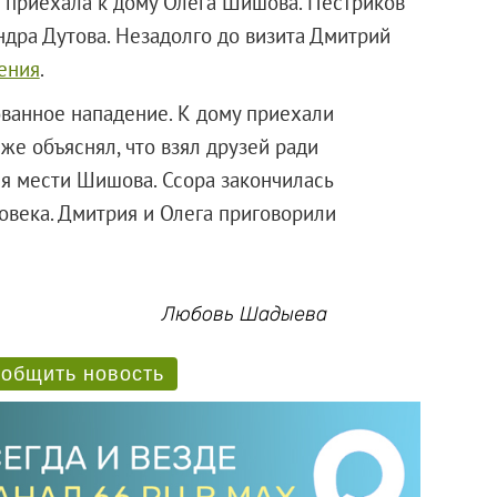
 приехала к дому Олега Шишова. Пестриков
дра Дутова. Незадолго до визита Дмитрий
ения
.
ованное нападение. К дому приехали
же объяснял, что взял друзей ради
ся мести Шишова. Ссора закончилась
ловека. Дмитрия и Олега приговорили
Любовь Шадыева
общить новость