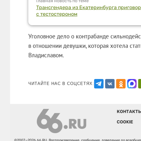
Главная новость по теме
Трансгендера из Екатеринбурга приговор
с тестостероном
Уголовное дело о контрабанде сильнодей
в отношении девушки, которая хотела ста
Владиславом.
ЧИТАЙТЕ НАС В СОЦСЕТЯХ:
КОНТАКТ
COOKIE
©2007—2026 66.RU. Воспроизведение, сообщение, доведение до всеобщег