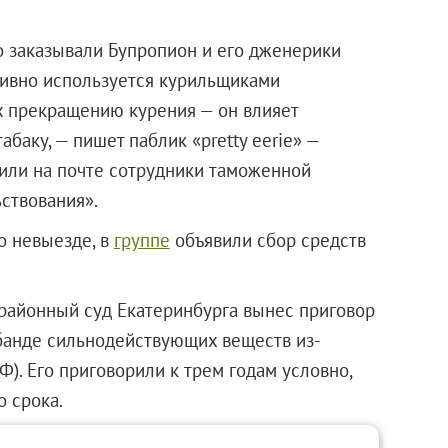
 заказывали Бупропион и его дженерики
ктивно используется курильщиками
х прекращению курения — он влияет
абаку, — пишет паблик «pretty eerie» —
или на почте сотрудники таможенной
ьствования».
о невыезде, в
группе
объявили сбор средств
айонный суд Екатеринбурга вынес приговор
абанде сильнодействующих веществ из-
РФ). Его приговорили к трем годам условно,
о срока.