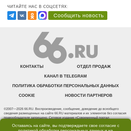
ЧИТАЙТЕ НАС В СОЦСЕТЯХ:
Сообщить новость
КОНТАКТЫ
ОТДЕЛ ПРОДАЖ
КАНАЛ В TELEGRAM
ПОЛИТИКА ОБРАБОТКИ ПЕРСОНАЛЬНЫХ ДАННЫХ
COOKIE
НОВОСТИ ПАРТНЕРОВ
©2007—2026 66.RU. Воспроизведение, сообщение, доведение до всеобщего
сведения размещенных на сайте 66.RU материалов и их элементов без согласия
правообладателя запрещено. Сетевое издание «Современный портал
Екатеринбурга — «66.ru» (18+) зарегистрировано Федеральной службой по
Оставаясь на сайте, вы подтверждаете свое согласие с
надзору в сфере связи, информационных технологий и массовых коммуникаций
политикой обработки персональных данных
и на
(Роскомнадзор). Регистрационный номер ЭЛ № ФС 77 - 76634 от 02.09.2019