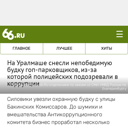
☰
ГЛАВНОЕ
ЛУЧШЕЕ
ХИТЫ
На Уралмаше снесли непобедимую
будку гоп-парковщиков, из-за
которой полицейских подозревали в
коррупции
Предоставлено 66.RU отделением по связям со СМИ УМВД России по
Екатеринбургу
Силовики увезли охранную будку с улицы
Бакинских Комиссаров. До шумихи и
вмешательства Антикоррупционного
комитета бизнес проработал несколько