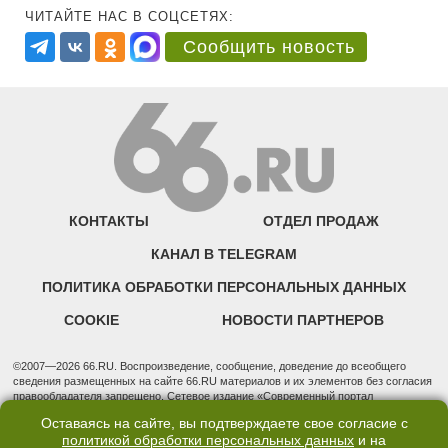
ЧИТАЙТЕ НАС В СОЦСЕТЯХ:
Сообщить новость
КОНТАКТЫ
ОТДЕЛ ПРОДАЖ
КАНАЛ В TELEGRAM
ПОЛИТИКА ОБРАБОТКИ ПЕРСОНАЛЬНЫХ ДАННЫХ
COOKIE
НОВОСТИ ПАРТНЕРОВ
©2007—2026 66.RU. Воспроизведение, сообщение, доведение до всеобщего
сведения размещенных на сайте 66.RU материалов и их элементов без согласия
правообладателя запрещено. Сетевое издание «Современный портал
Екатеринбурга — «66.ru» (18+) зарегистрировано Федеральной службой по
Оставаясь на сайте, вы подтверждаете свое согласие с
надзору в сфере связи, информационных технологий и массовых коммуникаций
политикой обработки персональных данных
и на
(Роскомнадзор). Регистрационный номер ЭЛ № ФС 77 - 76634 от 02.09.2019