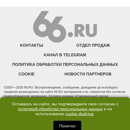
КОНТАКТЫ
ОТДЕЛ ПРОДАЖ
КАНАЛ В TELEGRAM
ПОЛИТИКА ОБРАБОТКИ ПЕРСОНАЛЬНЫХ ДАННЫХ
COOKIE
НОВОСТИ ПАРТНЕРОВ
©2007—2026 66.RU. Воспроизведение, сообщение, доведение до всеобщего
сведения размещенных на сайте 66.RU материалов и их элементов без согласия
правообладателя запрещено. Сетевое издание «Современный портал
Екатеринбурга — «66.ru» (18+) зарегистрировано Федеральной службой по
Оставаясь на сайте, вы подтверждаете свое согласие с
надзору в сфере связи, информационных технологий и массовых коммуникаций
политикой обработки персональных данных
и на
(Роскомнадзор). Регистрационный номер ЭЛ № ФС 77 - 76634 от 02.09.2019
использование
cookie-файлов
.
Учредитель: Общество с ограниченной ответственностью "66.ру". Юридический
адрес: 620014, Свердловская обл., г. Екатеринбург, ул. Бориса Ельцина, строение
3, оф. 7015 Фактический адрес редакции и отдела продаж: 620014, Свердловская
Понятно
обл., г. Екатеринбург, ул. Бориса Ельцина, д. 3, оф. 7015, +7 (343) 288-50-66