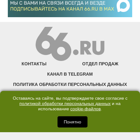
КОНТАКТЫ
ОТДЕЛ ПРОДАЖ
КАНАЛ В TELEGRAM
ПОЛИТИКА ОБРАБОТКИ ПЕРСОНАЛЬНЫХ ДАННЫХ
COOKIE
Оставаясь на сайте, вы подтверждаете свое согласие с
политикой обработки персональных данных
и на
использование
cookie-файлов
.
©2007—2025 66.RU. Воспроизведение, сообщение, доведение до всеобщего
сведения размещенных на сайте 66.RU материалов и их элементов без согласия
правообладателя запрещено. Сетевое издание «Современный портал
Понятно
Екатеринбурга — «66.ru» (18+) зарегистрировано Федеральной службой по
надзору в сфере связи, информационных технологий и массовых коммуникаций
(Роскомнадзор). Регистрационный номер ЭЛ № ФС 77 - 76634 от 02.09.2019
Учредитель: Общество с ограниченной ответственностью "66.ру". Юридический