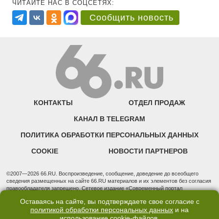
ЧИТАЙТЕ НАС В СОЦСЕТЯХ:
Сообщить новость
КОНТАКТЫ
ОТДЕЛ ПРОДАЖ
КАНАЛ В TELEGRAM
ПОЛИТИКА ОБРАБОТКИ ПЕРСОНАЛЬНЫХ ДАННЫХ
COOKIE
НОВОСТИ ПАРТНЕРОВ
©2007—2026 66.RU. Воспроизведение, сообщение, доведение до всеобщего
сведения размещенных на сайте 66.RU материалов и их элементов без согласия
правообладателя запрещено. Сетевое издание «Современный портал
Екатеринбурга — «66.ru» (18+) зарегистрировано Федеральной службой по
Оставаясь на сайте, вы подтверждаете свое согласие с
надзору в сфере связи, информационных технологий и массовых коммуникаций
политикой обработки персональных данных
и на
(Роскомнадзор). Регистрационный номер ЭЛ № ФС 77 - 76634 от 02.09.2019
использование
cookie-файлов
.
Учредитель: Общество с ограниченной ответственностью "66.ру". Юридический