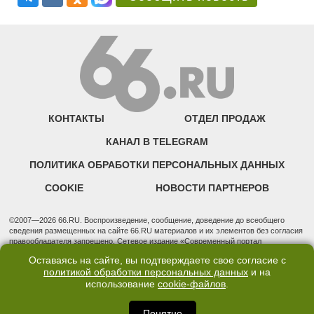
КОНТАКТЫ
ОТДЕЛ ПРОДАЖ
КАНАЛ В TELEGRAM
ПОЛИТИКА ОБРАБОТКИ ПЕРСОНАЛЬНЫХ ДАННЫХ
COOKIE
НОВОСТИ ПАРТНЕРОВ
©2007—2026 66.RU. Воспроизведение, сообщение, доведение до всеобщего
сведения размещенных на сайте 66.RU материалов и их элементов без согласия
правообладателя запрещено. Сетевое издание «Современный портал
Екатеринбурга — «66.ru» (18+) зарегистрировано Федеральной службой по
Оставаясь на сайте, вы подтверждаете свое согласие с
надзору в сфере связи, информационных технологий и массовых коммуникаций
политикой обработки персональных данных
и на
(Роскомнадзор). Регистрационный номер ЭЛ № ФС 77 - 76634 от 02.09.2019
использование
cookie-файлов
.
Учредитель: Общество с ограниченной ответственностью "66.ру". Юридический
адрес: 620014, Свердловская обл., г. Екатеринбург, ул. Бориса Ельцина, строение
3, оф. 7015 Фактический адрес редакции и отдела продаж: 620014, Свердловская
Понятно