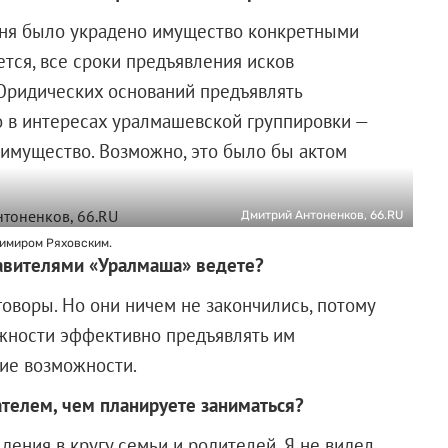
меня было украдено имущество конкретными
тся, все сроки предъявления исков
Юридических оснований предъявлять
то в интересах уралмашевской группировки —
 имущество. Возможно, это было бы актом
Дмитрий Антоненков, 66.RU
димиром Ряховским.
тавителями «Уралмаша» ведете?
говоры. Но они ничем не закончились, потому
можности эффективно предъявлять им
акие возможности.
ателем, чем планируете заниматься?
дения в кругу семьи и родителей. Я не видел