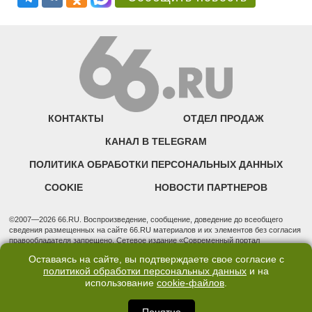
КОНТАКТЫ
ОТДЕЛ ПРОДАЖ
КАНАЛ В TELEGRAM
ПОЛИТИКА ОБРАБОТКИ ПЕРСОНАЛЬНЫХ ДАННЫХ
COOKIE
НОВОСТИ ПАРТНЕРОВ
©2007—2026 66.RU. Воспроизведение, сообщение, доведение до всеобщего
сведения размещенных на сайте 66.RU материалов и их элементов без согласия
правообладателя запрещено. Сетевое издание «Современный портал
Екатеринбурга — «66.ru» (18+) зарегистрировано Федеральной службой по
Оставаясь на сайте, вы подтверждаете свое согласие с
надзору в сфере связи, информационных технологий и массовых коммуникаций
политикой обработки персональных данных
и на
(Роскомнадзор). Регистрационный номер ЭЛ № ФС 77 - 76634 от 02.09.2019
использование
cookie-файлов
.
Учредитель: Общество с ограниченной ответственностью "66.ру". Юридический
адрес: 620014, Свердловская обл., г. Екатеринбург, ул. Бориса Ельцина, строение
3, оф. 7015 Фактический адрес редакции и отдела продаж: 620014, Свердловская