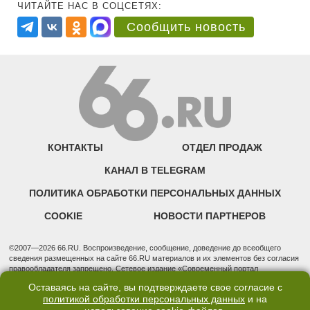
ЧИТАЙТЕ НАС В СОЦСЕТЯХ:
Сообщить новость
КОНТАКТЫ
ОТДЕЛ ПРОДАЖ
КАНАЛ В TELEGRAM
ПОЛИТИКА ОБРАБОТКИ ПЕРСОНАЛЬНЫХ ДАННЫХ
COOKIE
НОВОСТИ ПАРТНЕРОВ
©2007—2026 66.RU. Воспроизведение, сообщение, доведение до всеобщего
сведения размещенных на сайте 66.RU материалов и их элементов без согласия
правообладателя запрещено. Сетевое издание «Современный портал
Екатеринбурга — «66.ru» (18+) зарегистрировано Федеральной службой по
Оставаясь на сайте, вы подтверждаете свое согласие с
надзору в сфере связи, информационных технологий и массовых коммуникаций
политикой обработки персональных данных
и на
(Роскомнадзор). Регистрационный номер ЭЛ № ФС 77 - 76634 от 02.09.2019