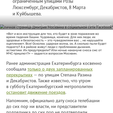
ограниченным улицами Розы
Люксембург, Декабристов, 8 Марта
и Куйбышева.
личная страница Дмитрия Москвина в социальной сети Facebook*
«Вот и вся инструкция для тех, кто будет в зоне поражения во
время падения башни. Чудовища, конечно. Для них люди, их
здоровье и безопасность — это «уведомляем вас … не нарушайте
оцепление». Все! Осколки, ударная волна, ок. А сколько пыли будет
поднято? А в районе живут люди с проблемами дыхания,
астматики. Их предупредили? Или ночью накануне сноса смс от
МЧС пришлют?» — задается вопросом Москвин.
Ранее администрация Екатеринбурга косвенно
сообщала
только о двух запланированных
перекрытиях
— по улицам Степана Разина
и Декабристов. Также известно, что утром
в субботу Екатеринбургский метрополитен
остановит движение поездов
.
Напомним, официально дату сноса телебашни
до сих пор ни власти, ни представители
подрядчика до сих пор не подтвердили.