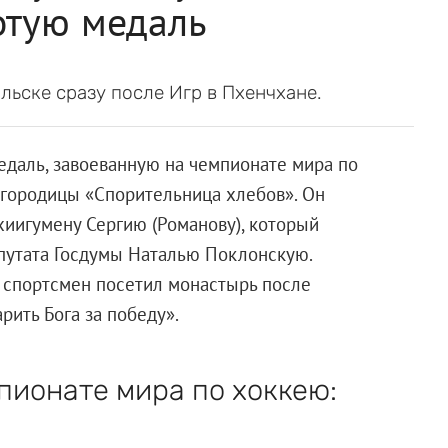
отую медаль
ьске сразу после Игр в Пхенчхане.
даль, завоеванную на чемпионате мира по
огородицы «Спорительница хлебов». Он
хиигумену Сергию (Романову), который
епутата Госдумы Наталью Поклонскую.
 спортсмен посетил монастырь после
ить Бога за победу».
пионате мира по хоккею: