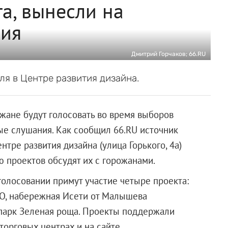
а, вынесли на
ния
Дмитрий Горчаков; 66.RU
я в Центре развития дизайна.
ожане будут голосовать во время выборов
ые слушания. Как сообщил 66.RU источник
нтре развития дизайна (улица Горького, 4а)
 проектов обсудят их с горожанами.
в голосовании примут участие четыре проекта:
О, набережная Исети от Малышева
 парк Зеленая роща. Проекты поддержали
торговых центрах и на сайте