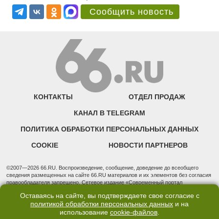
Сообщить новость
КОНТАКТЫ
ОТДЕЛ ПРОДАЖ
КАНАЛ В TELEGRAM
ПОЛИТИКА ОБРАБОТКИ ПЕРСОНАЛЬНЫХ ДАННЫХ
COOKIE
НОВОСТИ ПАРТНЕРОВ
©2007—2026 66.RU. Воспроизведение, сообщение, доведение до всеобщего
сведения размещенных на сайте 66.RU материалов и их элементов без согласия
правообладателя запрещено. Сетевое издание «Современный портал
Екатеринбурга — «66.ru» (18+) зарегистрировано Федеральной службой по
Оставаясь на сайте, вы подтверждаете свое согласие с
надзору в сфере связи, информационных технологий и массовых коммуникаций
политикой обработки персональных данных
и на
(Роскомнадзор). Регистрационный номер ЭЛ № ФС 77 - 76634 от 02.09.2019
использование
cookie-файлов
.
Учредитель: Общество с ограниченной ответственностью "66.ру". Юридический