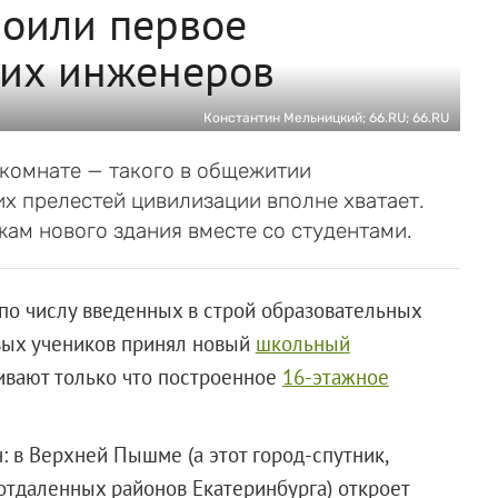
оили первое
их инженеров
Константин Мельницкий; 66.RU; 66.RU
комнате — такого в общежитии
их прелестей цивилизации вполне хватает.
ам нового здания вместе со студентами.
 по числу введенных в строй образовательных
вых учеников принял новый
школьный
живают только что построенное
16-этажное
 в Верхней Пышме (а этот город-спутник,
 отдаленных районов Екатеринбурга) откроет