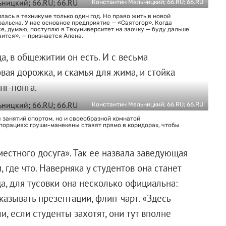
Константин Мельницкий; 66.RU; 66.RU
ась в техникуме только один год. Но право жить в новой
альска. У нас основное предприятие — «Святогор». Когда
же, думаю, поступлю в Техуниверситет на заочку — буду дальше
вится», — признается Алена.
а, в общежитии он есть. И с весьма
ая дорожка, и скамья для жима, и стойка
нг-понга.
Константин Мельницкий; 66.RU; 66.RU
я занятий спортом, но и своеобразной комнатой
рпорациях: груши-манекены ставят прямо в коридорах, чтобы
естного досуга». Так ее назвала заведующая
где что. Наверняка у студентов она станет
а, для тусовки она несколько официальна:
казывать презентации, флип-чарт. «Здесь
, если студенты захотят, они тут вполне