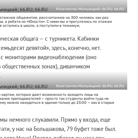
Константин Мельницкий; 66.RU; 66.RU
этажное общежитие, рассчитанное на 300 человек, как раз
а, а ребята из «Юности». С ними мы и прогулялись по этажам
е остались в школе, а поступили в техникум.
нческая общага — с турникета. Кабинки
емьдесят девятой», здесь, конечно, нет.
 с мониторами видеонаблюдения (оно
в общественных зонах), диванчиком
.
Константин Мельницкий; 66.RU; 66.RU
 картам, которые дают возможность заходить лишь на
ания преподавателей — просто так студенты войти туда не
ему можно находиться в здании только до 23:00 — как в старые
 мы немного слукавили. Прямо у входа, еще
тати, у нас на Большакова, 79 буфет тоже был.
 тетя Нина! Правда, работал он часа три