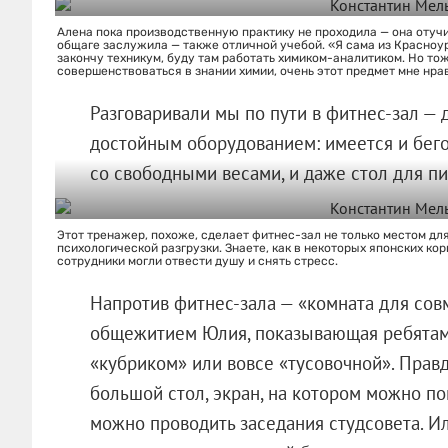
Алена пока производственную практику не проходила — она отучил
общаге заслужила — также отличной учебой. «Я сама из Красноур
закончу техникум, буду там работать химиком-аналитиком. Но то
совершенствоваться в знании химии, очень этот предмет мне нра
Разговаривали мы по пути в фитнес-зал — д
достойным оборудованием: имеется и бегов
со свободными весами, и даже стол для пи
Этот тренажер, похоже, сделает фитнес-зал не только местом дл
психологической разгрузки. Знаете, как в некоторых японских ко
сотрудники могли отвести душу и снять стресс.
Напротив фитнес-зала — «комната для совм
общежитием Юлия, показывающая ребятам, 
«кубриком» или вовсе «тусовочной». Правд
большой стол, экран, на котором можно по
можно проводить заседания студсовета. Или