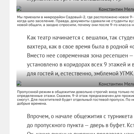
Мы приехали в микрорайон Садовый-2, где расположено новое 9-
когда шло заселение. Правда, документы сдавали не студенты вуз
новой общаги, а заодно спросили, почему они после 9-го класса н
Как театр начинается с вешалки, так студе
вахтера, как в свое время была в родной «с
Вместо нее современная зона ресепшен —
установлено в коридорах всех 9 этажей и 
для гостей и, естественно, эмблемой УГМК
Пропускной режим в общежитии довольно строгий: вход только по
определенные этажи. Скажем, 9-й этаж предназначен для прожив
смогут. Для посетителей будет отдельный гостевой пропуск. По н
добрые времена.
Впрочем, о начале общежития с турникета
до пропускного пункта — дверь в буфет. Кс
Ох, какие вкусные пирожки продавала наша