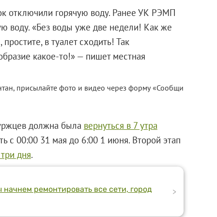
ок отключили горячую воду. Ранее УК РЭМП
ю воду. «Без воды уже две недели! Как же
 простите, в туалет сходить! Так
образие какое-то!» — пишет местная
тан, присылайте фото и видео через форму «Сообщи
буржцев должна была
вернуться в 7 утра
ь с 00:00 31 мая до 6:00 1 июня. Второй этап
 три дня
.
начнем ремонтировать все сети, город
>