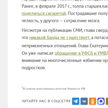
Ранее, в феврале 2017 г., толпа старшекл
поделиться сигаретой
. Пострадавшие полу
челюсть, у другого — сотрясение мозга.
Несмотря на публикации СМИ, глава сверд
что
никакой банды не существует,
а потас
неприязненных отношений. Глава Екатери
Он уже написал
обращение в УФСБ и УМВД
внимание на многочисленные избиения п
подростков.
1
В списке иностранных агентов Минюста РФ
ЧИТАЙТЕ НАС В СОЦСЕТЯХ: