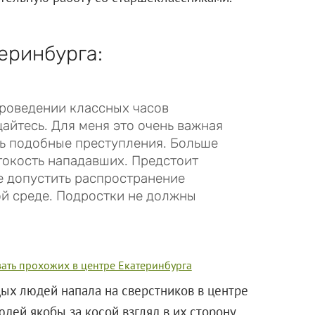
еринбурга:
роведении классных часов
айтесь. Для меня это очень важная
ть подобные преступления. Больше
токость нападавших. Предстоит
е допустить распространение
й среде. Подростки не должны
ать прохожих в центре Екатеринбурга
ых людей напала на сверстников в центре
дей якобы за косой взгляд в их сторону.