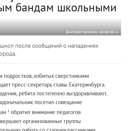
вым бандам школьными
Дмитрий Горчаков; архив 66.ru
 школ после сообщений о нападениях
орода.
и подростков, избитых сверстниками
щает пресс-секретарь главы Екатеринбурга.
адения, ребята постепенно выздоравливают.
адоначальник посетил совещание
ман
обратил внимание педагогов
1
овершают организованные группы
ательную работу со старшеклассниками.