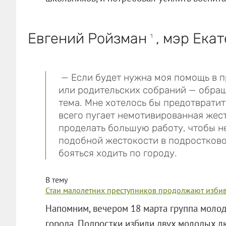
Евгений Ройзман
, мэр Екат
1
— Если будет нужна моя помощь в п
или родительских собраний — обращ
тема. Мне хотелось бы предотврати
всего пугает немотивированная жес
проделать большую работу, чтобы н
подобной жестокости в подростково
бояться ходить по городу.
В тему
Стаи малолетних преступников продолжают избив
Напомним, вечером 18 марта группа молод
города. Подростки избили двух молодых лю