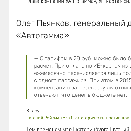
глава компании «Автогамма», «Е-карта» си
Олег Пьянков, генеральный 
«Автогамма»:
— С тарифом в 28 руб. можно было б
расчет. При оплате по «Е-карте» из
ежемесячно перечисляется лишь поло
с одного пассажира. При этом в 201
компенсацию за перевозку льготнико
отвечают, что денег в бюджете нет.
В тему
1
Евгений Ройзман
: «Я категорически против по
Тем временем мэр Екатеринбурга Евгений