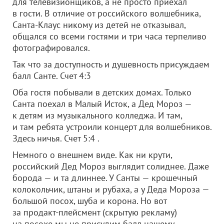
для телевизионщиков, а не просто приехал
в гости. В отличие от российского волшебника,
Санта-Клаус никому из детей не отказывал,
общался со всеми гостями и три часа терпеливо
фотографировался.
Так что за доступность и душевность присуждаем
балл Санте. Счет 4:3
Оба гостя побывали в детских домах. Только
Санта поехал в Малый Исток, а Дед Мороз —
к детям из музыкального колледжа. И там,
и там ребята устроили концерт для волшебников.
Здесь ничья. Счет 5:4 .
Немного о внешнем виде. Как ни крути,
российский Дед Мороз выглядит солиднее. Даже
борода — и та длиннее. У Санты — крошечный
колокольчик, штаны и рубаха, а у Деда Мороза —
большой посох, шуба и корона. Но вот
за продакт-плейсмент (скрытую рекламу)
на посохе мы не присудим балл нашему