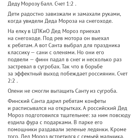
Деду Морозу балл. Счет 1:2 .
Дети радостно завизжали и замахали руками,
когда увидели Деда Мороза на снегоходе.
На елку в ЦПКиО Дед Мороз приехал
на снегоходе. Под рев мотора он выехал
к ребятам. А вот Санта выбрал для праздника
классику — сани с оленями. Но они его
подвели — финн падал в снег и несколько раз
застревал в сугробах. Так что в борьбе
за эффектный выход побеждает россиянин. Счет
2:2 .
Олени не смогли вытащить Санту из сугроба.
Финский Санта дарил ребятам конфеты
и расписывался на открытках. А российский Дед
Мороз подготовился тщательнее: за ним повсюду
ездила фура с подарками. В парке его
помощники раздавали зеленые ледянки. Кроме
того, Дед Мороз встретился с семьей мальчика,