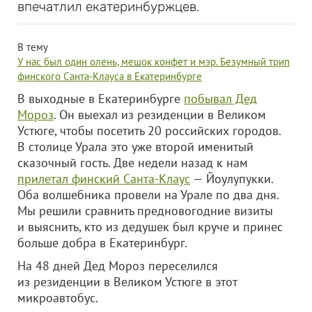
впечатлил екатеринбуржцев.
В тему
У нас был один олень, мешок конфет и мэр. Безумный трип
финского Санта-Клауса в Екатеринбурге
В выходные в Екатеринбурге
побывал Дед
Мороз
. Он выехал из резиденции в Великом
Устюге, чтобы посетить 20 российских городов.
В столице Урала это уже второй именитый
сказочный гость. Две недели назад к нам
прилетал финский Санта-Клаус
— Йоулупукки.
Оба волшебника провели на Урале по два дня.
Мы решили сравнить предновогодние визиты
и выяснить, кто из дедушек был круче и принес
больше добра в Екатеринбург.
На 48 дней Дед Мороз переселился
из резиденции в Великом Устюге в этот
микроавтобус.