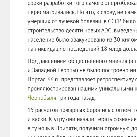
сроки разработки того самого энергоблок
пересматривались. Но это, к слову, не са
умерших от лучевой болезни, в СССР был
строительство десяти новых АЭС, выведены
население было эвакуировано из 30-килом
на ликвидацию последствий 18 млрд долла
Под давлением общественного мнения (в т
и Западной Европы) не было построено ни 
Портал 66.ru представляет ретроспективу 
проиллюстрирован нашими уникальными 
Чернобыля
три года назад.
15 расчетов пожарных боролись с огнем п
и каски. К утру они начали терять сознани
в ту ночь в Припяти, получили огромную д