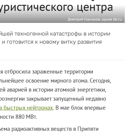
уристического центра
Дмитрий Горчаков; архив 66.ru
ейшей техногенной катастрофы в истории
и готовится к новому витку развития
ая отбросила зараженные территории
альнейшее освоение мирного атома. Сегодня,
ей аварией в истории атомной энергетики,
троэнергии закрывает запущенный недавно
на быстрых нейтронах
. В мае блок впервые
ности 880 МВт.
ъема радиоактивных веществ в Припяти