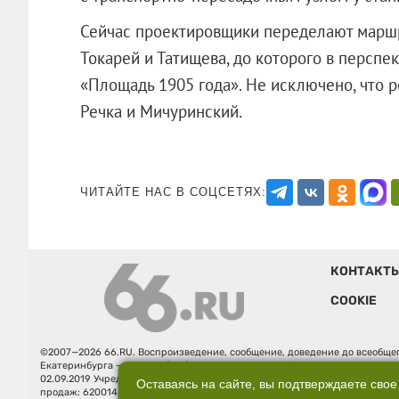
Сейчас проектировщики переделают маршр
Токарей и Татищева, до которого в перспек
«Площадь 1905 года». Не исключено, что 
Речка и Мичуринский.
ЧИТАЙТЕ НАС В СОЦСЕТЯХ:
КОНТАКТ
COOKIE
©2007—2026 66.RU. Воспроизведение, сообщение, доведение до всеобщег
Екатеринбурга — «66.ru» (18+) зарегистрировано Федеральной службой
02.09.2019 Учредитель: Общество с ограниченной ответственностью "66.ру
Оставаясь на сайте, вы подтверждаете свое
продаж: 620014, Свердловская обл., г. Екатеринбург, ул. Бориса Ельцина