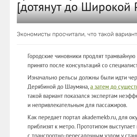
[дотянут до Широкой Р
Экономисты просчитали, что такой вариант
Городские чиновники продлят трамвайную 
принято после консультаций со специалис
Изначально рельсы должны были идти чер
Дерябиной до Шаумяна,
а затем до сущес
такой вариант показался экспертам неэфф
и непривлекательным для пассажиров.
Как передает портал akademekb.ru, для о
приблизят к метро. Прототипом выступае
с транспортно-пересадочным узлом у стан