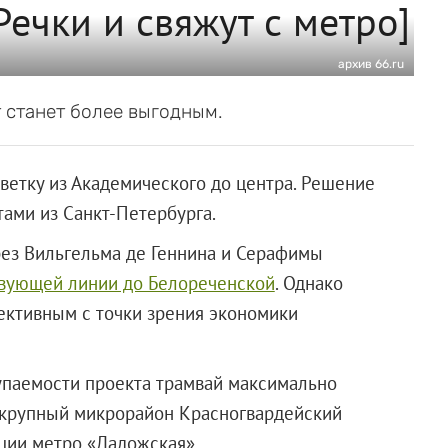
ечки и свяжут с метро]
архив 66.ru
 станет более выгодным.
ветку из Академического до центра. Решение
тами из Санкт-Петербурга.
ез Вильгельма де Геннина и Серафимы
твующей линии до Белореченской
. Однако
ективным с точки зрения экономики
купаемости проекта трамвай максимально
т крупный микрорайон Красногвардейский
ции метро «Ладожская».