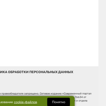
ИКА ОБРАБОТКИ ПЕРСОНАЛЬНЫХ ДАННЫХ
ия правообладателя запрещено. Сетевое издание «Современный портал
й (Роскомнадзор). Регистрационный номер ЭЛ № ФС 77 - 76634 от
Ельцина, строение 3, оф. 7015 Фактический адрес редакции и отдела
Понятно
ьзование
cookie-файлов
.
Дмитрий Владимирович