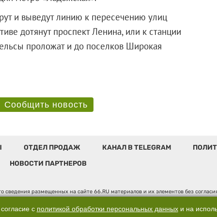
ут и выведут линию к пересечению улиц
тиве дотянут проспект Ленина, или к станции
рельсы проложат и до поселков Широкая
Сообщить новость
Ы
ОТДЕЛ ПРОДАЖ
КАНАЛ В TELEGRAM
ПОЛИТ
НОВОСТИ ПАРТНЕРОВ
о сведения размещенных на сайте 66.RU материалов и их элементов без соглас
 по надзору в сфере связи, информационных технологий и массовых коммуникаци
". Юридический адрес: 620014, Свердловская обл., г. Екатеринбург, ул. Бориса 
 согласие с
политикой обработки персональных данных
и на испол
, д. 3, оф. 7015, +7 (343) 288-50-66 info@news.66.ru Главный редактор: Шлыков 