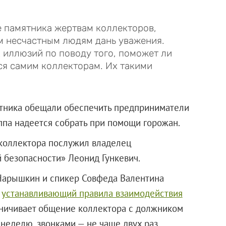
 памятника жертвам коллекторов,
им несчастным людям дань уважения.
 иллюзий по поводу того, поможет ли
ся самим коллекторам. Их такими
ятника обещали обеспечить предприниматели
ппа надеется собрать при помощи горожан.
 коллектора послужил владелец
й безопасности» Леонид Гункевич.
Нарышкин и спикер Совфеда Валентина
,
устанавливающий правила взаимодействия
аничивает общение коллектора с должником
неделю, звонками — не чаще двух раз