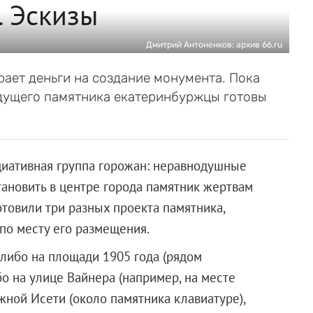
. Эскизы
Дмитрий Антоненков; архив 66.ru
ает деньги на создание монумента. Пока
удущего памятника екатеринбуржцы готовы
циативная группа горожан: неравнодушные
ановить в центре города памятник жертвам
товили три разных проекта памятника,
по месту его размещения.
либо на площади 1905 года (рядом
бо на улице Вайнера (например, на месте
жной Исети (около памятника клавиатуре),