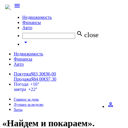
menu
Недвижимость
Финансы
Авто
search
close
arrow_drop_down
Недвижимость
Финансы
Авто
Покупка
$83,30
€96,00
Продажа
$84,00
€97,30
Погода: +16°
завтра +22°
Главное за день
perm_identity
Лучшее за неделю
Хиты
«Найдем и покараем».