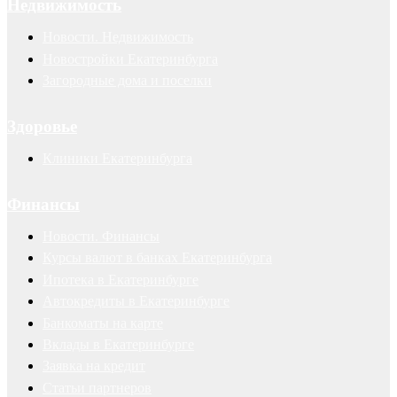
Недвижимость
Новости. Недвижимость
Новостройки Екатеринбурга
Загородные дома и поселки
Здоровье
Клиники Екатеринбурга
Финансы
Новости. Финансы
Курсы валют в банках Екатеринбурга
Ипотека в Екатеринбурге
Автокредиты в Екатеринбурге
Банкоматы на карте
Вклады в Екатеринбурге
Заявка на кредит
Статьи партнеров