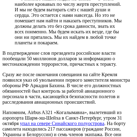
наиболее кровавых по числу жертв преступлений.
И мы не будем вытирать слёз с нашей души и
сердца. Это остается с нами навсегда. Но это не
помешает нам найти и наказать преступников. Мы
должны делать это без срока давности, знать их
всех поименно. Мы будем искать их везде, где бы
они ни прятались. Мы их найдем в любой точке
планеты и покараем.
В подтверждение слов президента российские власти
пообещали 50 миллионов долларов за информацию о
местонахождении террористов, причастных к теракту.
Сразу же после окончания совещания на сайте Кремля
появился указ об увольнении первого заместителя министра
обороны РФ Аркадия Бахина. В числе его должностных
обязанностей был контроль за работой авиационного
персонала в части, касающейся безопасности полетов и
расследования авиационных происшествий.
Напомним, Airbus A321 «Когалымавиа», вылетевший из
аэропорта Шарм-эш-Шейха в Санкт-Петербург, утром 31
октября
упал на севере Синайского полуострова
. На борту
самолета находились 217 пассажиров (граждане России,
Украины и Белоруссии) и семь членов экипажа. Все они