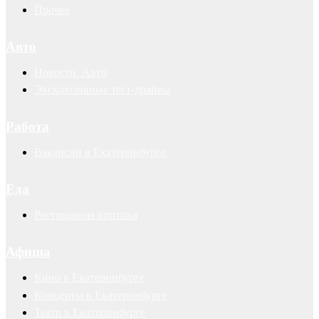
Прочее
Авто
Новости. Авто
Эксклюзивные тест-драйвы
Работа
Вакансии в Екатеринбурге
Еда
Ресторанная критика
Афиша
Кино в Екатеринбурге
Концерты в Екатеринбурге
Театр в Екатеринбурге