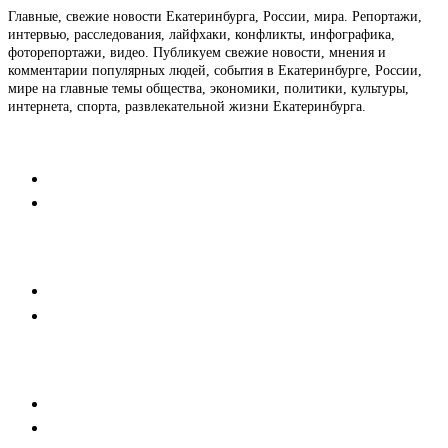
Главные, свежие новости Екатеринбурга, России, мира. Репортажи,
интервью, расследования, лайфхаки, конфликты, инфографика,
фоторепортажи, видео. Публикуем свежие новости, мнения и
комментарии популярных людей, события в Екатеринбурге, России,
мире на главные темы общества, экономики, политики, культуры,
интернета, спорта, развлекательной жизни Екатеринбурга.
Контакты
Редакция
Коммерческий отдел
Напишите нам
Мобильная версия
Пользовательское соглашение
Реклама
Медиакит
Баннерная реклама