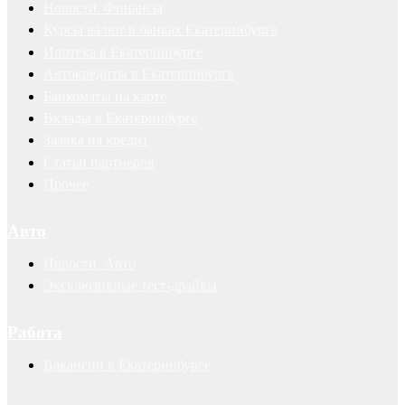
Новости. Финансы
Курсы валют в банках Екатеринбурга
Ипотека в Екатеринбурге
Автокредиты в Екатеринбурге
Банкоматы на карте
Вклады в Екатеринбурге
Заявка на кредит
Статьи партнеров
Прочее
Авто
Новости. Авто
Эксклюзивные тест-драйвы
Работа
Вакансии в Екатеринбурге