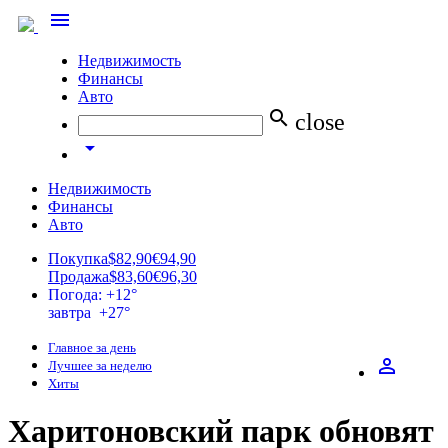
menu
Недвижимость
Финансы
Авто
search
close
arrow_drop_down
Недвижимость
Финансы
Авто
Покупка
$82,90
€94,90
Продажа
$83,60
€96,30
Погода: +12°
завтра +27°
Главное за день
perm_identity
Лучшее за неделю
Хиты
Харитоновский парк обновят