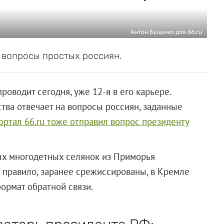
Антон Буценко для 66.ru
а вопросы простых россиян.
роводит сегодня, уже 12-я в его карьере.
ства отвечает на вопросы россиян, заданные
ортал 66.ru тоже отправил вопрос президенту
ых многодетных селянок из Приморья
к правило, заранее срежиссированы, в Кремле
ормат обратной связи.