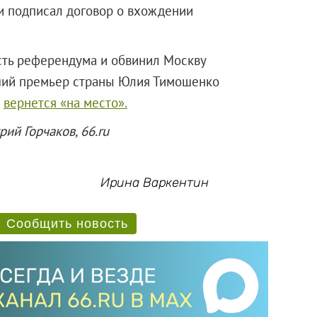
 подписал договор о вхождении
ть референдума и обвинил Москву
ший премьер страны Юлия Тимошенко
м
вернется «на место».
рий Горчаков, 66.ru
Ирина Варкентин
Сообщить новость