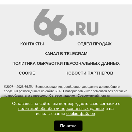
КОНТАКТЫ
ОТДЕЛ ПРОДАЖ
КАНАЛ В TELEGRAM
ПОЛИТИКА ОБРАБОТКИ ПЕРСОНАЛЬНЫХ ДАННЫХ
COOKIE
НОВОСТИ ПАРТНЕРОВ
©2007—2026 66.RU. Воспроизведение, сообщение, доведение до всеобщего
сведения размещенных на сайте 66.RU материалов и их элементов без согласия
правообладателя запрещено. Сетевое издание «Современный портал
Екатеринбурга — «66.ru» (18+) зарегистрировано Федеральной службой по
Оставаясь на сайте, вы подтверждаете свое согласие с
надзору в сфере связи, информационных технологий и массовых коммуникаций
политикой обработки персональных данных
и на
(Роскомнадзор). Регистрационный номер ЭЛ № ФС 77 - 76634 от 02.09.2019
использование
cookie-файлов
.
Учредитель: Общество с ограниченной ответственностью "66.ру". Юридический
адрес: 620014, Свердловская обл., г. Екатеринбург, ул. Бориса Ельцина, строение
3, оф. 7015 Фактический адрес редакции и отдела продаж: 620014, Свердловская
Понятно
обл., г. Екатеринбург, ул. Бориса Ельцина, д. 3, оф. 7015, +7 (343) 288-50-66
info@news.66.ru Главный редактор: Шлыков Дмитрий Владимирович