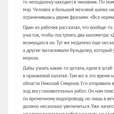
то неподалеку находится чиновник. По номе
мэр. Человек в большой меховой шапке наш
ограничившись двумя фразами: «Все норма
Один из рабочих рассказал, что вообще-то 
участок, чтобы построить два километра: 
возмущался он. Тут же недалеко еще неско
а другие вытаскивали бульдозер, который у
мороза.
Дабы узнать какие-то детали, едем в штаб
в оранжевой палатке. Там же в это время 
области Николай Смирнов. Его отправили в
ход восстановительных работ. Он нам пояс
по временному водопроводу, но лишь в ве
должно несколько увеличиться. Уже начат
но сроки окончания работ называть не ст