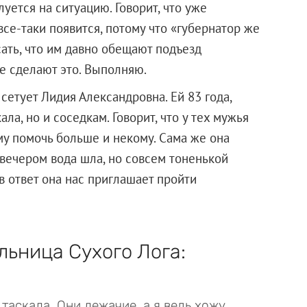
уется на ситуацию. Говорит, что уже
все-таки появится, потому что «губернатор же
сать, что им давно обещают подъезд
е сделают это. Выполняю.
сетует Лидия Александровна. Ей 83 года,
ла, но и соседкам. Говорит, что у тех мужья
ому помочь больше и некому. Сама же она
 вечером вода шла, но совсем тоненькой
в ответ она нас приглашает пройти
ьница Сухого Лога:
аскала. Они лежачие, а я ведь хожу.