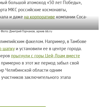
самый большой атомоход «50 лет Победы»,
борта МКС российские космонавты,
йкала и даже
на корпоративе
компании Coca-
Фото: Дмитрий Горчаков, архив 66.ru
олимпийским факелом. Например, в Тамбове
ю шапку
и установили ее в центре города.
перов
прыгнули с горы Цей-Лоам вместе
е примерно в этот же период забыл свой
мир Челябинской области одним
з участников заключительного этапа