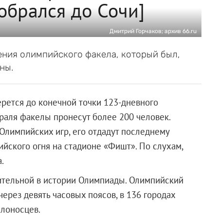
обрался до Сочи]
Дмитрий Горчаков; архив 66.ru
ения олимпийского факела, который был,
ны.
ерется до конечной точки 123-дневного
евраля факелы пронесут более 200 человек.
Олимпийских игр, его отдадут последнему
йского огня на стадионе «Фишт». По слухам,
.
тельной в истории Олимпиады. Олимпийский
ерез девять часовых поясов, в 136 городах
елоносцев.