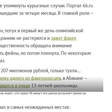
е упомянуты курьезные случаи. Портал 66.ru
шедшие за четыре месяца. В главной роли —
ин, потух в первый же день олимпийской
хранник не растерялся и
зажег факел
общественность обращала внимание
ть фейлы, но потом плюнула. По некоторым
аз.
 207 миллионов рублей, только тухли…
апку одного из факелоносцев
, в Абакане —
рвался в руках
13-летней школьницы.
 знает, что через 10 минут его шапка вспыхнет прямо на
вал в самых неожиданных местах: