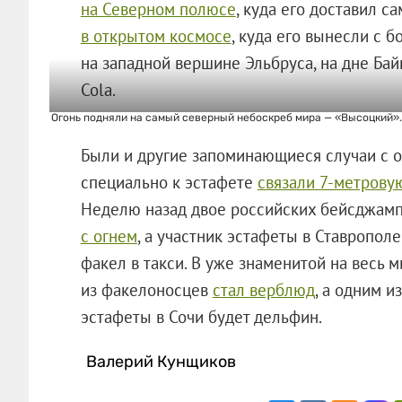
на Северном полюсе
, куда его доставил 
в открытом космосе
, куда его вынесли с 
на западной вершине Эльбруса, на дне Ба
Cola.
Огонь подняли на самый северный небоскреб мира — «Высоцкий». 
Были и другие запоминающиеся случаи с 
специально к эстафете
связали 7-метрову
Неделю назад двое российских бейсджам
с огнем
, а участник эстафеты в Ставропол
факел в такси. В уже знаменитой на весь 
из факелоносцев
стал верблюд
, а одним и
эстафеты в Сочи будет дельфин.
Валерий Кунщиков