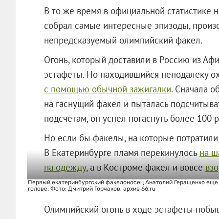
В то же время в официальной статистике н
собрал самые интересные эпизоды, произо
непредсказуемый олимпийский факел.
Огонь, который доставили в Россию из Аф
эстафеты. Но находившийся неподалеку о
с помощью обычной зажигалки
. Сначала 
на гаснущий факел и пыталась подсчитыва
подсчетам, он успел погаснуть более 100 р
Но если бы факелы, на которые потратили
В Екатеринбурге пламя перекинулось
на ш
на одежду
, а в Костроме факел и вовсе
взо
Первый екатеринбургский факелоносец Анатолий Геращенко еще не
голове. Фото: Дмитрий Горчаков, архив 66.ru
Олимпийский огонь в ходе эстафеты побы