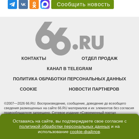
Сообщить новость
КОНТАКТЫ
ОТДЕЛ ПРОДАЖ
КАНАЛ В TELEGRAM
ПОЛИТИКА ОБРАБОТКИ ПЕРСОНАЛЬНЫХ ДАННЫХ
COOKIE
НОВОСТИ ПАРТНЕРОВ
©2007—2026 66.RU. Воспроизведение, сообщение, доведение до всеобщего
сведения размещенных на сайте 66.RU материалов и их элементов без согласия
правообладателя запрещено. Сетевое издание «Современный портал
Екатеринбурга — «66.ru» (18+) зарегистрировано Федеральной службой по
Оставаясь на сайте, вы подтверждаете свое согласие с
надзору в сфере связи, информационных технологий и массовых коммуникаций
политикой обработки персональных данных
и на
(Роскомнадзор). Регистрационный номер ЭЛ № ФС 77 - 76634 от 02.09.2019
использование
cookie-файлов
.
Учредитель: Общество с ограниченной ответственностью "66.ру". Юридический
адрес: 620014, Свердловская обл., г. Екатеринбург, ул. Бориса Ельцина, строение