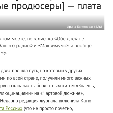
ые продюсеры] — плата
Ирина Баженова; 66.RU
ном месте, вокалистка «Обе две» не
«Нашего радио» и «Максимума» и вообще…
ому.
 две» прошла путь, на который у других
ями по всей стране, получили много важных
ервого канала» с абсолютным хитом «Знаешь,
галлюцинациями» на «Чартовой дюжине»,
. Недавно редакция журнала включила Катю
та России»
(что не просто почетно,