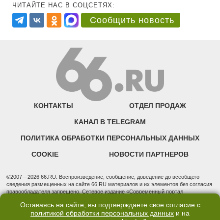
ЧИТАЙТЕ НАС В СОЦСЕТЯХ:
Сообщить новость
КОНТАКТЫ
ОТДЕЛ ПРОДАЖ
КАНАЛ В TELEGRAM
ПОЛИТИКА ОБРАБОТКИ ПЕРСОНАЛЬНЫХ ДАННЫХ
COOKIE
НОВОСТИ ПАРТНЕРОВ
©2007—2026 66.RU. Воспроизведение, сообщение, доведение до всеобщего
сведения размещенных на сайте 66.RU материалов и их элементов без согласия
правообладателя запрещено. Сетевое издание «Современный портал
Екатеринбурга — «66.ru» (18+) зарегистрировано Федеральной службой по
Оставаясь на сайте, вы подтверждаете свое согласие с
надзору в сфере связи, информационных технологий и массовых коммуникаций
политикой обработки персональных данных
и на
(Роскомнадзор). Регистрационный номер ЭЛ № ФС 77 - 76634 от 02.09.2019