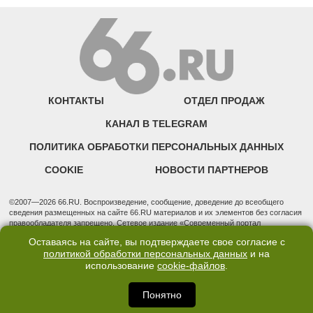
КОНТАКТЫ
ОТДЕЛ ПРОДАЖ
КАНАЛ В TELEGRAM
ПОЛИТИКА ОБРАБОТКИ ПЕРСОНАЛЬНЫХ ДАННЫХ
COOKIE
НОВОСТИ ПАРТНЕРОВ
©2007—2026 66.RU. Воспроизведение, сообщение, доведение до всеобщего
сведения размещенных на сайте 66.RU материалов и их элементов без согласия
правообладателя запрещено. Сетевое издание «Современный портал
Екатеринбурга — «66.ru» (18+) зарегистрировано Федеральной службой по
Оставаясь на сайте, вы подтверждаете свое согласие с
надзору в сфере связи, информационных технологий и массовых коммуникаций
политикой обработки персональных данных
и на
(Роскомнадзор). Регистрационный номер ЭЛ № ФС 77 - 76634 от 02.09.2019
использование
cookie-файлов
.
Учредитель: Общество с ограниченной ответственностью "66.ру". Юридический
адрес: 620014, Свердловская обл., г. Екатеринбург, ул. Бориса Ельцина, строение
3, оф. 7015 Фактический адрес редакции и отдела продаж: 620014, Свердловская
Понятно
обл., г. Екатеринбург, ул. Бориса Ельцина, д. 3, оф. 7015, +7 (343) 288-50-66
info@news.66.ru Главный редактор: Шлыков Дмитрий Владимирович