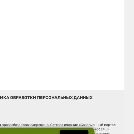
ИКА ОБРАБОТКИ ПЕРСОНАЛЬНЫХ ДАННЫХ
ия правообладателя запрещено. Сетевое издание «Современный портал
й (Роскомнадзор). Регистрационный номер ЭЛ № ФС 77 - 76634 от
Ельцина, строение 3, оф. 7015 Фактический адрес редакции и отдела