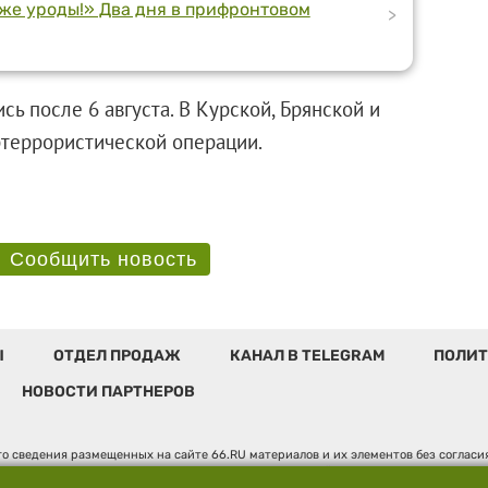
 же уроды!» Два дня в прифронтовом
>
ь после 6 августа. В Курской, Брянской и
онтртеррористической операции.
Сообщить новость
Ы
ОТДЕЛ ПРОДАЖ
КАНАЛ В TELEGRAM
ПОЛИТ
НОВОСТИ ПАРТНЕРОВ
о сведения размещенных на сайте 66.RU материалов и их элементов без соглас
 по надзору в сфере связи, информационных технологий и массовых коммуникаци
". Юридический адрес: 620014, Свердловская обл., г. Екатеринбург, ул. Бориса 