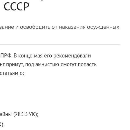
ю СССР
вание и освободить от наказания осужденных
КПРФ. В конце мая его рекомендовали
нт примут, под амнистию смогут попасть
статьям о:
йны (283.3 УК);
);