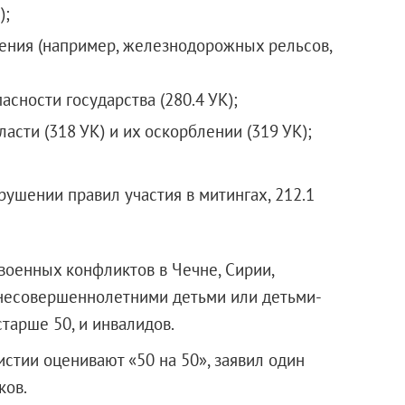
);
ения (например, железнодорожных рельсов,
асности государства (280.4 УК);
асти (318 УК) и их оскорблении (319 УК);
рушении правил участия в митингах, 212.1
военных конфликтов в Чечне, Сирии,
несовершеннолетними детьми или детьми-
тарше 50, и инвалидов.
стии оценивают «50 на 50», заявил один
ков.